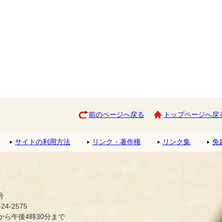
前のページへ戻る
トップページへ戻
サイトの利用方法
リンク・著作権
リンク集
免
号
4-2575
ら午後4時30分まで