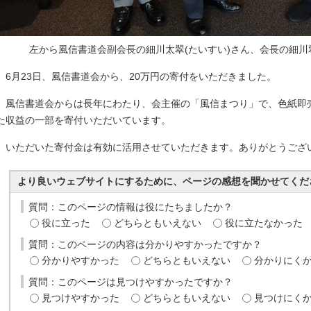
左から風信書道会副会長の細川太翠(たいすい)さん、会長の細川
6月23日、風信書道会から、20万円の寄付をいただきました。
風信書道会からは長年にわたり、会主催の「風信まつり」で、色紙即
た収益の一部を寄付いただいています。
いただいた寄付金は有効に活用させていただきます。ありがとうござ
より良いウェブサイトにするために、ページの感想を聞かせてくだ
質問：このページの情報は役にたちましたか？
役に立った
どちらともいえない
役に立たなかった
質問：このページの内容は分かりやすかったですか？
分かりやすかった
どちらともいえない
分かりにく
質問：このページは見つけやすかったですか？
見つけやすかった
どちらともいえない
見つけにく