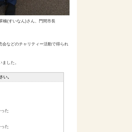
翠楠(すいなん)さん、門間市長
売会などのチャリティー活動で得られ
いました。
さい。
かった
かった