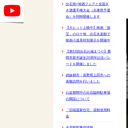
出石焼×地酒フェアと全国き
き酒選手権大会（兵庫県予選
会）を同時開催します
【大ヒット上映中】映画「国
宝」のロケ地 出石永楽館で
映画小道具特別展示を開催中
【第53回出石お城まつり】豊
岡市新市誕生20周年記念パレ
ードを開催しました
姉妹都市・長野県上田市への
表敬訪問を行いました
お盆期間中の出石臨時駐車場
の開設について
「旧福冨家住宅」貸館使用料
金
永楽館歌舞伎情報