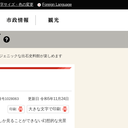
字サイズ・色の変更
Foreign Language
トジェニックな出石史料館が楽しめます
更新日 令和5年11月24日
号1028063
大きな文字で印刷
印刷
しか見ることができない幻想的な光景