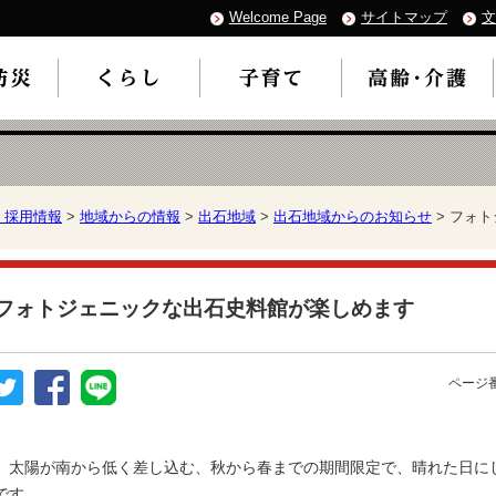
Welcome Page
サイトマップ
文
・採用情報
>
地域からの情報
>
出石地域
>
出石地域からのお知らせ
> フォ
フォトジェニックな出石史料館が楽しめます
ページ番
太陽が南から低く差し込む、秋から春までの期間限定で、晴れた日に
です。