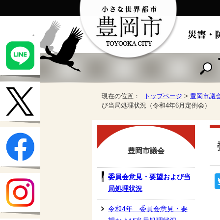
現在の位置：
トップページ
>
豊岡市議
び当局処理状況（令和4年6月定例会）
豊岡市議会
委員会意見・要望および当
局処理状況
令和4年 委員会意見・要