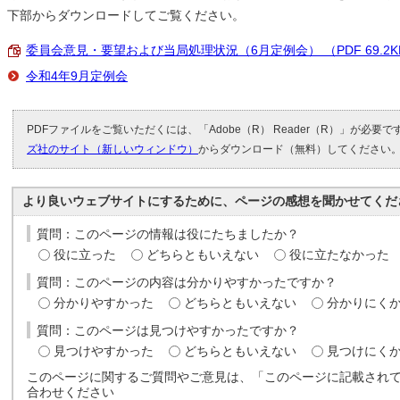
下部からダウンロードしてご覧ください。
委員会意見・要望および当局処理状況（6月定例会） （PDF 69.2K
令和4年9月定例会
PDFファイルをご覧いただくには、「Adobe（R） Reader（R）」が必要
ズ社のサイト（新しいウィンドウ）
からダウンロード（無料）してください
より良いウェブサイトにするために、ページの感想を聞かせてくだ
質問：このページの情報は役にたちましたか？
役に立った
どちらともいえない
役に立たなかった
質問：このページの内容は分かりやすかったですか？
分かりやすかった
どちらともいえない
分かりにく
質問：このページは見つけやすかったですか？
見つけやすかった
どちらともいえない
見つけにく
このページに関するご質問やご意見は、「このページに記載され
合わせください