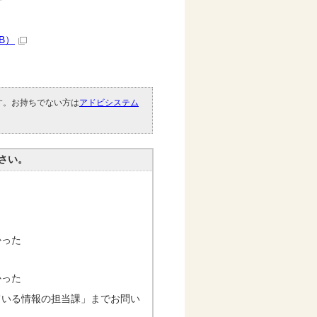
B）
です。お持ちでない方は
アドビシステム
。
さい。
かった
かった
ている情報の担当課」までお問い