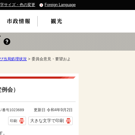
字サイズ・色の変更
Foreign Language
び当局処理状況
> 委員会意見・要望およ
定例会）
更新日 令和4年9月2日
番号1023689
大きな文字で印刷
印刷
す。