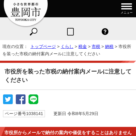
メニュー
現在の位置：
トップページ
>
くらし
>
税金
>
市税
>
納税
> 市役所
を装った市税の納付案内メールに注意してください
市役所を装った市税の納付案内メールに注意して
ください
ページ番号1038141
更新日 令和8年5月29日
市役所からメールで納付の案内や催促をすることはありません