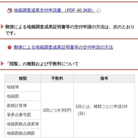
地籍調査成果交付申請書 （PDF 40.3KB）
郵便による地籍調査成果証明書等の交付申請の方法は、次のとおり
です。
郵便による地籍調査成果証明書等の交付申請の方法
「閲覧」の種類および手数料について
種類
手数料
備考
地籍簿
地籍図
面積計算簿
1回とは、種類ごとに申請1件
1回につき300円
（回）
筆界点番号図
地籍図根点成果簿
地籍図根点網図