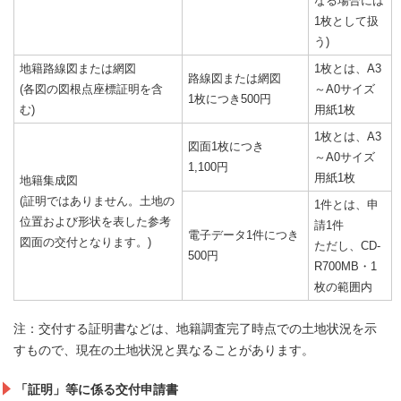
なる場合には
1枚として扱
う)
地籍路線図または網図
1枚とは、A3
路線図または網図
(各図の図根点座標証明を含
～A0サイズ
1枚につき500円
む)
用紙1枚
1枚とは、A3
図面1枚につき
～A0サイズ
1,100円
用紙1枚
地籍集成図
(証明ではありません。土地の
1件とは、申
位置および形状を表した参考
請1件
電子データ1件につき
図面の交付となります。)
ただし、CD-
500円
R700MB・1
枚の範囲内
注：交付する証明書などは、地籍調査完了時点での土地状況を示
すもので、現在の土地状況と異なることがあります。
「証明」等に係る交付申請書