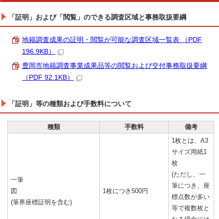
「証明」および「閲覧」のできる調査区域と事務取扱要綱
地籍調査成果の証明・閲覧が可能な調査区域一覧表 （PDF
196.9KB）
豊岡市地籍調査事業成果品等の閲覧および交付事務取扱要綱
（PDF 92.1KB）
「証明」等の種類および手数料について
種類
手数料
備考
1枚とは、A3
サイズ用紙1
枚
(ただし、一
一筆
筆につき、座
図
1枚につき500円
標点数が多い
(筆界座標証明を含む)
等で複数枚と