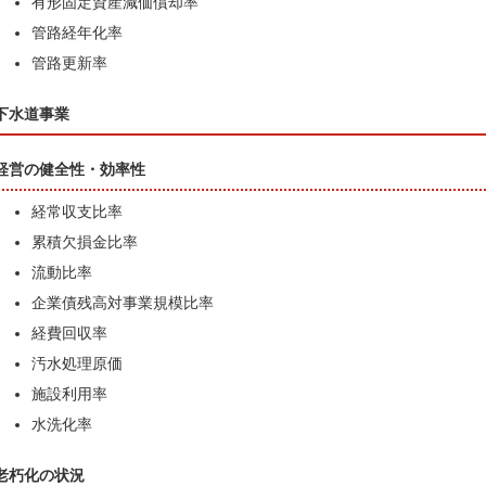
有形固定資産減価償却率
管路経年化率
管路更新率
下水道事業
経営の健全性・効率性
経常収支比率
累積欠損金比率
流動比率
企業債残高対事業規模比率
経費回収率
汚水処理原価
施設利用率
水洗化率
老朽化の状況