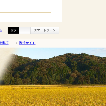
る
表示
PC
スマートフォン
責事項
携帯サイト