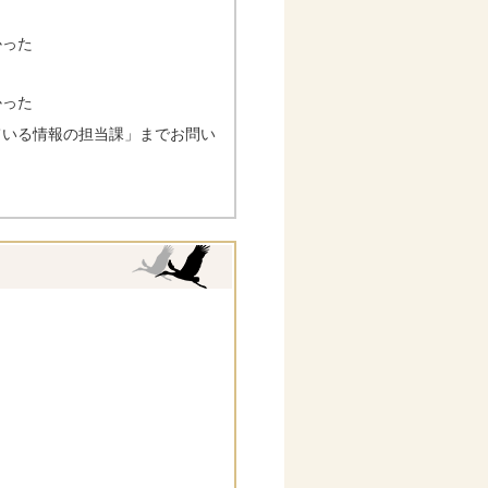
かった
かった
ている情報の担当課」までお問い