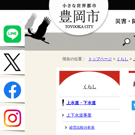
現在の位置：
トップページ
>
くらし
>
くらし
上水道・下水道
上下水道事業
経営比較分析表