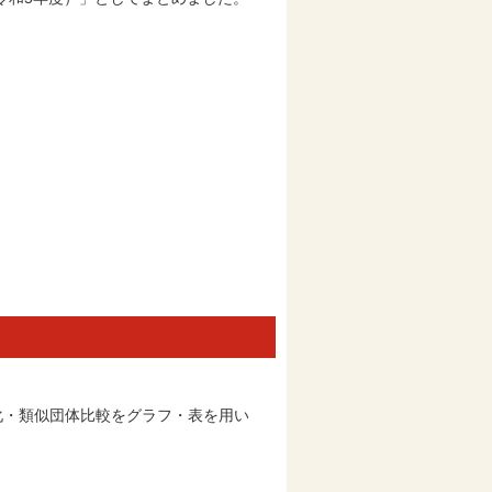
化・類似団体比較をグラフ・表を用い