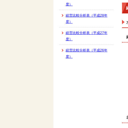
度）
経営比較分析表（平成28年
度）
経営比較分析表（平成27年
度）
経営比較分析表（平成26年
度）