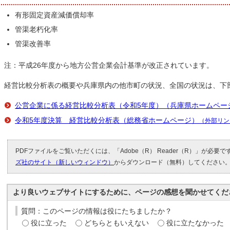
有形固定資産減価償却率
管渠老朽化率
管渠改善率
注：平成26年度から地方公営企業会計基準が改正されています。
経営比較分析表の概要や兵庫県内の他市町の状況、全国の状況は、下
公営企業に係る経営比較分析表（令和5年度）（兵庫県ホームペー
令和5年度決算 経営比較分析表（総務省ホームページ）
（外部リン
PDFファイルをご覧いただくには、「Adobe（R） Reader（R）」が必要
ズ社のサイト（新しいウィンドウ）
からダウンロード（無料）してください
より良いウェブサイトにするために、ページの感想を聞かせてくだ
質問：このページの情報は役にたちましたか？
役に立った
どちらともいえない
役に立たなかった