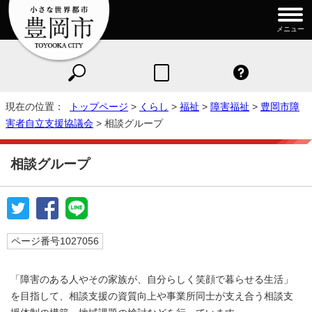
メニュー
現在の位置：
トップページ
>
くらし
>
福祉
>
障害福祉
>
豊岡市障
害者自立支援協議会
> 相談グループ
相談グループ
ページ番号1027056
「障害のある人やその家族が、自分らしく笑顔で暮らせる生活」
を目指して、相談支援の資質向上や事業所同士が支え合う相談支