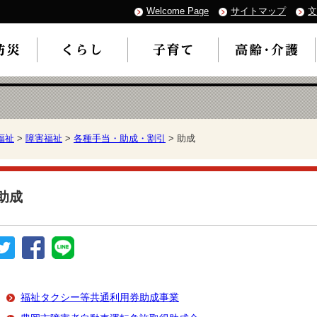
Welcome Page
サイトマップ
文
福祉
>
障害福祉
>
各種手当・助成・割引
> 助成
助成
福祉タクシー等共通利用券助成事業