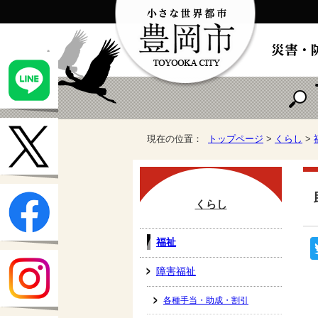
現在の位置：
トップページ
>
くらし
>
くらし
福祉
障害福祉
各種手当・助成・割引