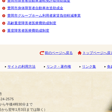
豊岡市障害者自動車運転免許取得助成金
豊岡市身体障害者自動車改造助成金
豊岡市グループホーム利用者家賃負担軽減事業
高齢重度障害者医療費助成制度
重度障害者医療費助成制度
前のページへ戻る
トップページへ戻
サイトの利用方法
リンク・著作権
リンク集
免
号
4-2575
ら午後4時30分まで
日から翌年1月3日までは除く）