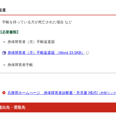
返還
手帳を持っている方が死亡された場合 など
【必要書類】
身体障害者（児）手帳返還届
身体障害者（児）手帳返還届 （Word 33.0KB）
身体障害者手帳
兵庫県ホームぺージ 身体障害者診断書・意見書 [様式]
（外部リン
提出先・受取先