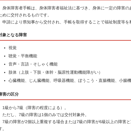
身体障害者手帳は、身体障害者福祉法に基づき、身体に一定の障害の
ために交付されるものです。
申請により県知事から交付され、手帳を取得することで福祉制度等を
対象となる障害
視覚
聴覚・平衡機能
音声・言語・そしゃく機能
肢体（上肢・下肢・体幹・脳原性運動機能障がい）
心臓機能、じん臓機能、呼吸器機能、ぼうこう・直腸機能、小腸
障害の区分
1級から7級（障害の程度による）。
ただし、7級の障害は1個のみでは交付対象外。
7級の障害が2個以上重複する場合または7級の障害が6級以上の障害
す。