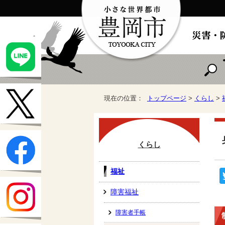
現在の位置：
トップページ
>
くらし
>
くらし
福祉
障害福祉
障害者手帳