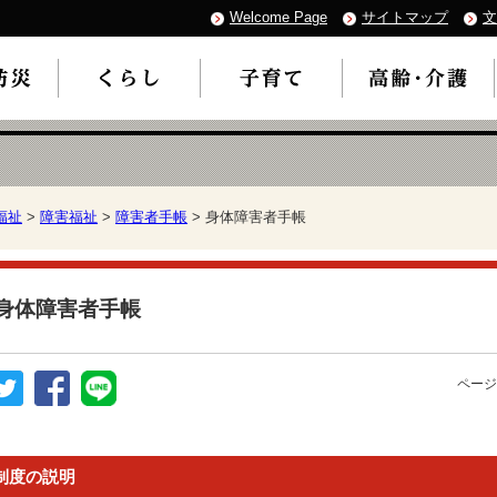
Welcome Page
サイトマップ
文
福祉
>
障害福祉
>
障害者手帳
> 身体障害者手帳
身体障害者手帳
ページ
制度の説明