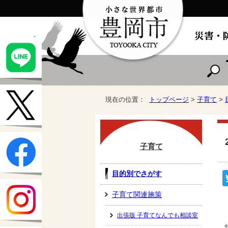
現在の位置：
トップページ
>
子育て
>
子育て
目的別でさがす
子育て関連施策
出張版 子育てなんでも相談室