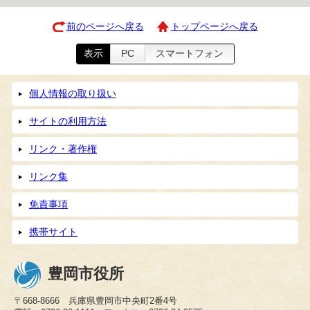
前のページへ戻る
トップページへ戻る
表示
PC
スマートフォン
個人情報の取り扱い
サイトの利用方法
リンク・著作権
リンク集
免責事項
携帯サイト
豊岡市役所
〒668-8666 兵庫県豊岡市中央町2番4号