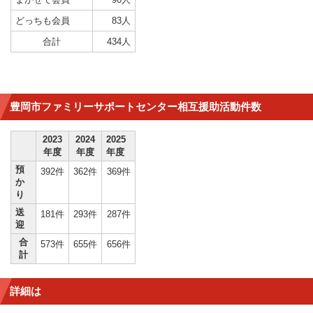
どっちも会員
83人
合計
434人
豊岡市ファミリーサポートセンター相互援助活動件数
2023
2024
2025
年度
年度
年度
預
392件
362件
369件
か
り
送
181件
293件
287件
迎
合
573件
655件
656件
計
詳細は