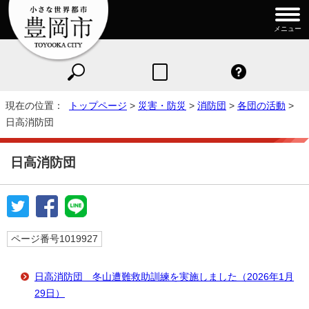
メニュー
現在の位置：
トップページ
>
災害・防災
>
消防団
>
各団の活動
>
日高消防団
日高消防団
ページ番号1019927
日高消防団 冬山遭難救助訓練を実施しました（2026年1月
29日）