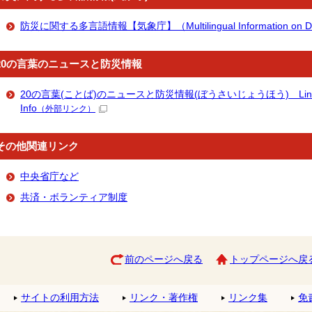
防災に関する多言語情報【気象庁】（Multilingual Information on Disas
20の言葉のニュースと防災情報
20の言葉(ことば)のニュースと防災情報(ぼうさいじょうほう) Links for Mu
Info
（外部リンク）
その他関連リンク
中央省庁など
共済・ボランティア制度
前のページへ戻る
トップページへ戻
サイトの利用方法
リンク・著作権
リンク集
免