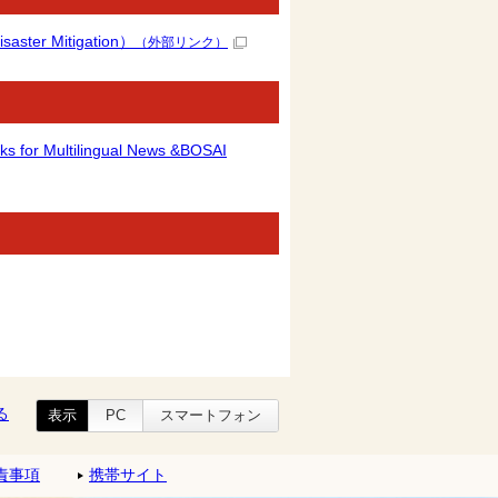
ter Mitigation）
（外部リンク）
ltilingual News &BOSAI
る
表示
PC
スマートフォン
責事項
携帯サイト