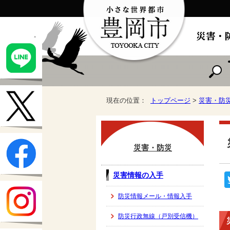
現在の位置：
トップページ
>
災害・防
災害・防災
災害情報の入手
防災情報メール・情報入手
防災行政無線（戸別受信機）