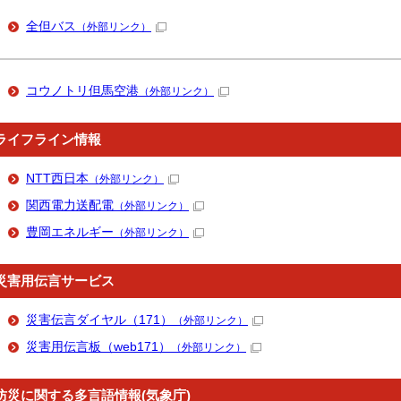
全但バス
（外部リンク）
コウノトリ但馬空港
（外部リンク）
ライフライン情報
NTT西日本
（外部リンク）
関西電力送配電
（外部リンク）
豊岡エネルギー
（外部リンク）
災害用伝言サービス
災害伝言ダイヤル（171）
（外部リンク）
災害用伝言板（web171）
（外部リンク）
防災に関する多言語情報(気象庁)