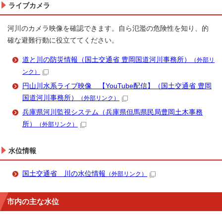
ライブカメラ
河川のカメラ映像を確認できます。自ら氾濫の危険性を知り、的
確な避難行動に役立ててください。
道と川の防災情報（国土交通省 豊岡国道河川事務所）
（外部リ
ンク）
円山川水系ライブ映像 【YouTube配信】（国土交通省 豊岡
国道河川事務所）
（外部リンク）
兵庫県河川監視システム（兵庫県但馬県民局豊岡土木事務
所）
（外部リンク）
水位情報
国土交通省 川の水位情報
（外部リンク）
市内の主な水位