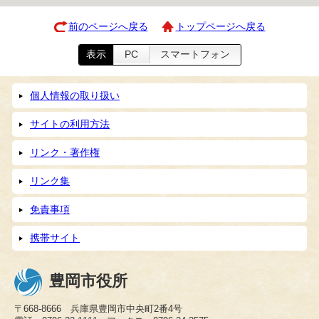
前のページへ戻る
トップページへ戻る
表示
PC
スマートフォン
個人情報の取り扱い
サイトの利用方法
リンク・著作権
リンク集
免責事項
携帯サイト
豊岡市役所
〒668-8666 兵庫県豊岡市中央町2番4号