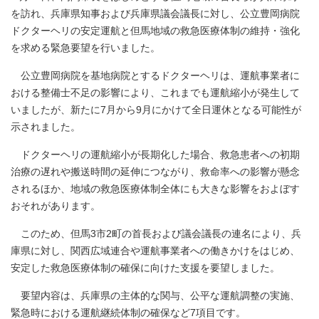
を訪れ、兵庫県知事および兵庫県議会議長に対し、公立豊岡病院
ドクターヘリの安定運航と但馬地域の救急医療体制の維持・強化
を求める緊急要望を行いました。
公立豊岡病院を基地病院とするドクターヘリは、運航事業者に
おける整備士不足の影響により、これまでも運航縮小が発生して
いましたが、新たに7月から9月にかけて全日運休となる可能性が
示されました。
ドクターヘリの運航縮小が長期化した場合、救急患者への初期
治療の遅れや搬送時間の延伸につながり、救命率への影響が懸念
されるほか、地域の救急医療体制全体にも大きな影響をおよぼす
おそれがあります。
このため、但馬3市2町の首長および議会議長の連名により、兵
庫県に対し、関西広域連合や運航事業者への働きかけをはじめ、
安定した救急医療体制の確保に向けた支援を要望しました。
要望内容は、兵庫県の主体的な関与、公平な運航調整の実施、
緊急時における運航継続体制の確保など7項目です。