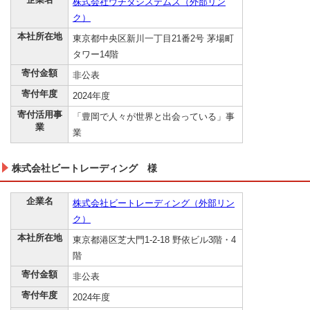
株式会社ウチダシステムズ（外部リン
ク）
本社所在地
東京都中央区新川一丁目21番2号 茅場町
タワー14階
寄付金額
非公表
寄付年度
2024年度
寄付活用事
「豊岡で人々が世界と出会っている」事
業
業
株式会社ビートレーディング 様
企業名
株式会社ビートレーディング（外部リン
ク）
本社所在地
東京都港区芝大門1-2-18 野依ビル3階・4
階
寄付金額
非公表
寄付年度
2024年度