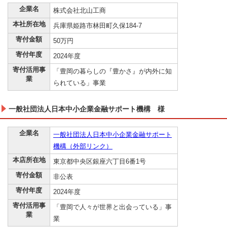
企業名
株式会社北山工商
本社所在地
兵庫県姫路市林田町久保184-7
寄付金額
50万円
寄付年度
2024年度
寄付活用事
「豊岡の暮らしの『豊かさ』が内外に知
業
られている」事業
一般社団法人日本中小企業金融サポート機構 様
企業名
一般社団法人日本中小企業金融サポート
機構（外部リンク）
本店所在地
東京都中央区銀座六丁目6番1号
寄付金額
非公表
寄付年度
2024年度
寄付活用事
「豊岡で人々が世界と出会っている」事
業
業