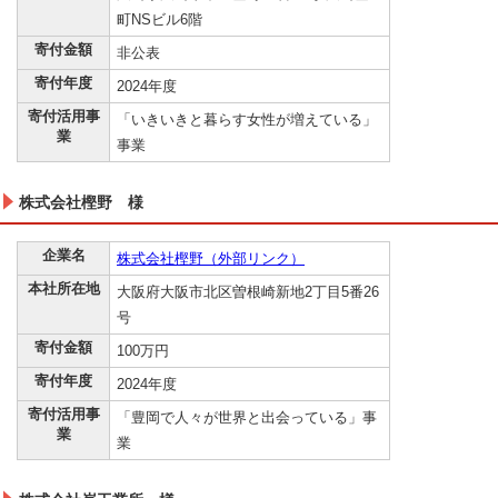
町NSビル6階
寄付金額
非公表
寄付年度
2024年度
寄付活用事
「いきいきと暮らす女性が増えている」
業
事業
株式会社樫野 様
企業名
株式会社樫野（外部リンク）
本社所在地
大阪府大阪市北区曽根崎新地2丁目5番26
号
寄付金額
100万円
寄付年度
2024年度
寄付活用事
「豊岡で人々が世界と出会っている」事
業
業