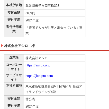
本社所在地
鳥取県米子市両三柳328
寄付金額
30万円
寄付年度
2024年度
寄付活用事
「豊岡で人々が世界と出会っている」事
業
業
株式会社アシロ 様
企業名
株式会社アシロ
コーポレー
https://asiro.co.jp
トサイト
サービスサ
https://jico-pro.com
イト
本社所在地
東京都新宿区西新宿6丁目3番1号 新宿ア
イランドウイング4階
寄付金額
非公表
寄付年度
2024年度