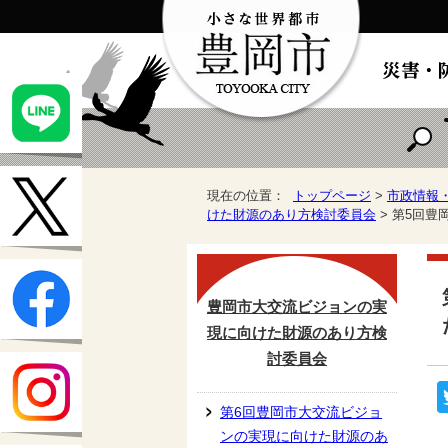
現在の位置：
トップページ
>
市政情報
けた財源のあり方検討委員会
> 第5回
豊岡市大交流ビジョンの実
現に向けた財源のあり方検
討委員会
第6回豊岡市大交流ビジョ
ンの実現に向けた財源のあ