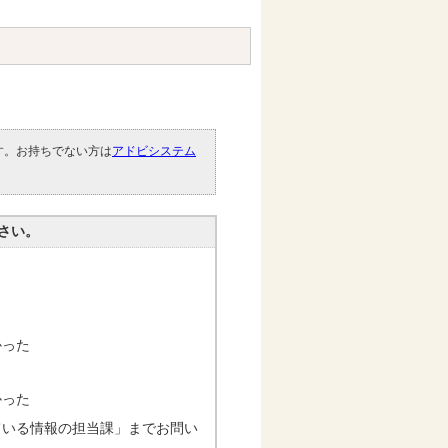
です。お持ちでない方は
アドビシステム
。
さい。
かった
かった
ている情報の担当課」までお問い