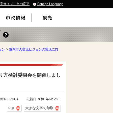
字サイズ・色の変更
Foreign Language
ョン
>
豊岡市大交流ビジョンの実現に向
り方検討委員会を開催しまし
更新日 令和1年6月28日
番号1009314
大きな文字で印刷
印刷