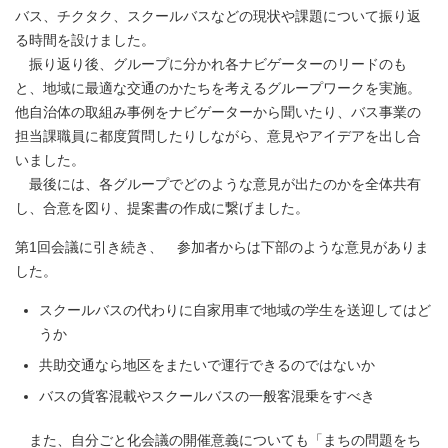
バス、チクタク、スクールバスなどの現状や課題について振り返
る時間を設けました。
振り返り後、グループに分かれ各ナビゲーターのリードのも
と、地域に最適な交通のかたちを考えるグループワークを実施。
他自治体の取組み事例をナビゲーターから聞いたり、バス事業の
担当課職員に都度質問したりしながら、意見やアイデアを出し合
いました。
最後には、各グループでどのような意見が出たのかを全体共有
し、合意を図り、提案書の作成に繋げました。
第1回会議に引き続き、 参加者からは下部のような意見がありま
した。
スクールバスの代わりに自家用車で地域の学生を送迎してはど
うか
共助交通なら地区をまたいで運行できるのではないか
バスの貨客混載やスクールバスの一般客混乗をすべき
また、自分ごと化会議の開催意義についても「まちの問題をち