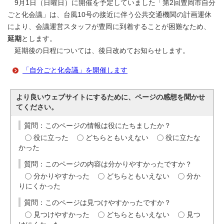
9月1日（日曜日）に開催を予定していました「第2回豊岡市自分
ごと化会議」は、台風10号の接近に伴う公共交通機関の計画運休
により、会議運営スタッフが豊岡に到着することが困難なため、
延期
とします。
延期後の日程については、後日改めてお知らせします。
「自分ごと化会議」を開催します
より良いウェブサイトにするために、ページの感想を聞かせ
てください。
質問：このページの情報は役にたちましたか？
役に立った
どちらともいえない
役に立たな
かった
質問：このページの内容は分かりやすかったですか？
分かりやすかった
どちらともいえない
分か
りにくかった
質問：このページは見つけやすかったですか？
見つけやすかった
どちらともいえない
見つ