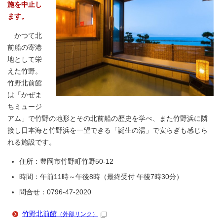
施を中止し
ます。
かつて北
前船の寄港
地として栄
えた竹野。
竹野北前館
は「かぜま
ちミュージ
アム」で竹野の地形とその北前船の歴史を学べ、また竹野浜に隣
接し日本海と竹野浜を一望できる「誕生の湯」で安らぎも感じら
れる施設です。
住所：豊岡市竹野町竹野50-12
時間：午前11時～午後8時（最終受付 午後7時30分）
問合せ：0796-47-2020
竹野北前館
（外部リンク）