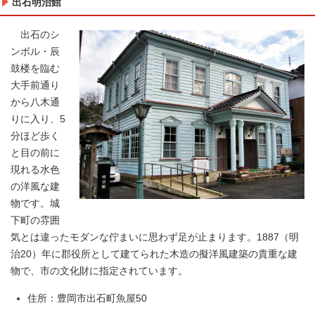
出石明治館
出石のシ
ンボル・辰
鼓楼を臨む
大手前通り
から八木通
りに入り、5
分ほど歩く
と目の前に
現れる水色
の洋風な建
物です。城
下町の雰囲
気とは違ったモダンな佇まいに思わず足が止まります。1887（明
治20）年に郡役所として建てられた木造の擬洋風建築の貴重な建
物で、市の文化財に指定されています。
住所：豊岡市出石町魚屋50