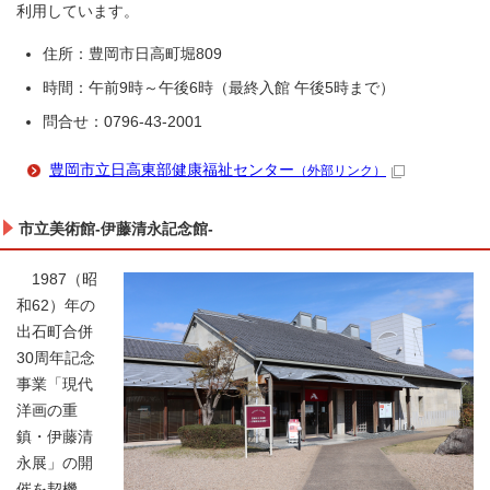
利用しています。
住所：豊岡市日高町堀809
時間：午前9時～午後6時（最終入館 午後5時まで）
問合せ：0796-43-2001
豊岡市立日高東部健康福祉センター
（外部リンク）
市立美術館-伊藤清永記念館-
1987（昭
和62）年の
出石町合併
30周年記念
事業「現代
洋画の重
鎮・伊藤清
永展」の開
催を契機