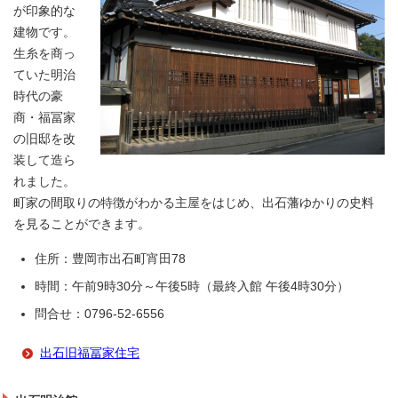
が印象的な
建物です。
生糸を商っ
ていた明治
時代の豪
商・福冨家
の旧邸を改
装して造ら
れました。
町家の間取りの特徴がわかる主屋をはじめ、出石藩ゆかりの史料
を見ることができます。
住所：豊岡市出石町宵田78
時間：午前9時30分～午後5時（最終入館 午後4時30分）
問合せ：0796-52-6556
出石旧福冨家住宅