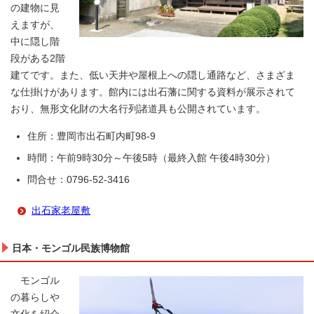
の建物に見
えますが、
中に隠し階
段がある2階
建てです。また、低い天井や屋根上への隠し通路など、さまざま
な仕掛けがあります。館内には出石藩に関する資料が展示されて
おり、無形文化財の大名行列諸道具も公開されています。
住所：豊岡市出石町内町98-9
時間：午前9時30分～午後5時（最終入館 午後4時30分）
問合せ：0796-52-3416
出石家老屋敷
日本・モンゴル民族博物館
モンゴル
の暮らしや