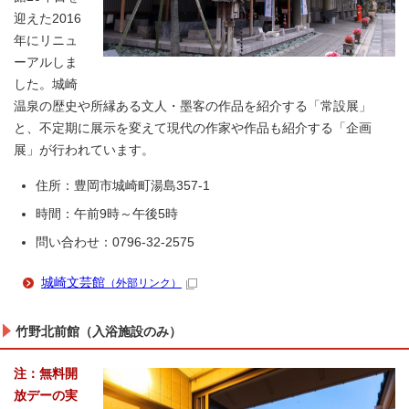
迎えた2016
年にリニュ
ーアルしま
した。城崎
温泉の歴史や所縁ある文人・墨客の作品を紹介する「常設展」
と、不定期に展示を変えて現代の作家や作品も紹介する「企画
展」が行われています。
住所：豊岡市城崎町湯島357-1
時間：午前9時～午後5時
問い合わせ：0796-32-2575
城崎文芸館
（外部リンク）
竹野北前館（入浴施設のみ）
注：無料開
放デーの実