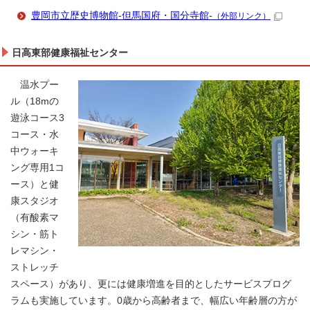
豊岡市立歴史博物館-但馬国府・国分寺館-
（外部リンク）
日高東部健康福祉センター
温水プー
ル（18mの
遊泳コース3
コース・水
中ウォーキ
ング専用1コ
ース）と健
康スタジオ
（有酸素マ
シン・筋ト
レマシン・
ストレッチ
スペース）があり、更には健康増進を目的としたサービスプログ
ラムも実施しています。0歳から高齢者まで、幅広い年齢層の方が