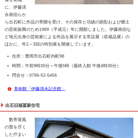
に、伊藤清
永画伯らか
ら出石町に作品の寄贈を受け、その保存と功績の顕彰および郷土
の芸術振興のため1989（平成元）年に開館しました。伊藤画伯な
ど地元出身の芸術家による作品を展示する常設展（収蔵品展）の
ほかに、年2～3回の特別展を開催しています。
住所：豊岡市出石町内町98
時間：午前9時30分～午後5時（最終入館 午後4時30分）
問合せ：0796-52-5456
美術館「伊藤清永記念館」
出石旧福冨家住宅
数寄屋風
の贅を尽く
した佇まい