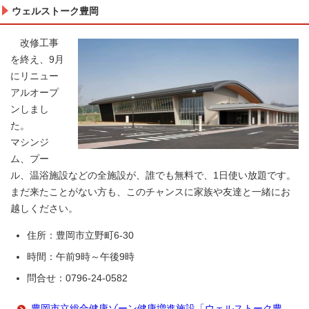
ウェルストーク豊岡
改修工事
を終え、9月
にリニュー
アルオープ
ンしまし
た。
マシンジ
ム、プー
ル、温浴施設などの全施設が、誰でも無料で、1日使い放題です。
まだ来たことがない方も、このチャンスに家族や友達と一緒にお
越しください。
住所：豊岡市立野町6-30
時間：午前9時～午後9時
問合せ：0796-24-0582
豊岡市立総合健康ゾーン健康増進施設「ウェルストーク豊