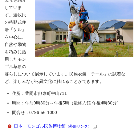
文化を紹介
していま
す。遊牧民
の移動式住
居「ゲル」
を中心に、
自然や動物
を巧みに活
用したモン
ゴル草原の
暮らしについて展示しています。民族衣装「デール」の試着な
ど、楽しみながら異文化に触れることができます。
住所：豊岡市但東町中山711
時間：午前9時30分～午後5時（最終入館 午後4時30分）
問合せ：0796-56-1000
日本・モンゴル民族博物館
（外部リンク）