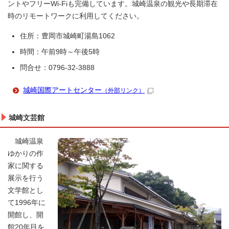
ントやフリーWi-Fiも完備しています。城崎温泉の観光や長期滞在
時のリモートワークに利用してください。
住所：豊岡市城崎町湯島1062
時間：午前9時～午後5時
問合せ：0796-32-3888
城崎国際アートセンター
（外部リンク）
城崎文芸館
城崎温泉
ゆかりの作
家に関する
展示を行う
文学館とし
て1996年に
開館し、開
館20年目を