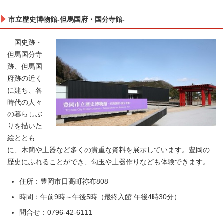
市立歴史博物館-但馬国府・国分寺館-
国史跡・
但馬国分寺
跡、但馬国
府跡の近く
に建ち、各
時代の人々
の暮らしぶ
りを描いた
絵ととも
に、木簡や土器など多くの貴重な資料を展示しています。豊岡の
歴史にふれることができ、勾玉や土器作りなども体験できます。
住所：豊岡市日高町祢布808
時間：午前9時～午後5時（最終入館 午後4時30分）
問合せ：0796-42-6111