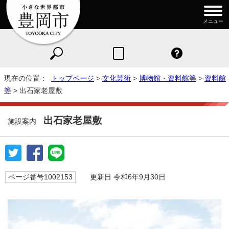
メニュー
現在の位置：
トップページ
>
文化芸術
>
博物館・資料館等
>
資料館
等
> 出石家老屋敷
出石家老屋敷
施設案内
ページ番号1002153
更新日 令和6年9月30日