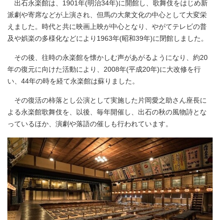
出石永楽館は、1901年(明治34年)に開館し、歌舞伎をはじめ新
派劇や寄席などが上演され、但馬の大衆文化の中心として大変栄
えました。時代と共に映画上映が中心となり、やがてテレビの普
及や娯楽の多様化などにより1963年(昭和39年)に閉館しました。
その後、往時の永楽館を懐かしむ声があがるようになり、約20
年の復元に向けた活動により、2008年(平成20年)に大改修を行
い、44年の時を経て永楽館は蘇りました。
その復活の柿落とし公演として実施した片岡愛之助さん座長に
よる永楽館歌舞伎を、以後、毎年開催し、出石の秋の風物詩とな
っているほか、演劇や落語の催しも行われています。