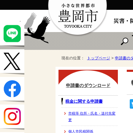
現在の位置：
トップページ
>
申請書の
申請書のダウンロード
税金に関する申請書
市税等 住所・氏名・送付先変
更
個人市民税関係