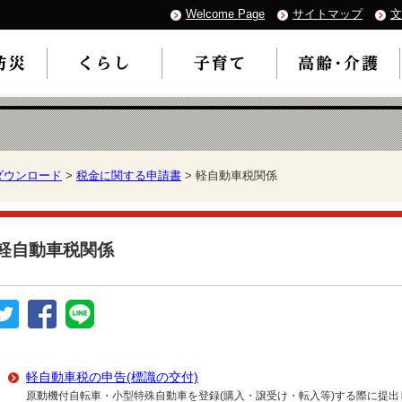
Welcome Page
サイトマップ
文
ダウンロード
>
税金に関する申請書
> 軽自動車税関係
軽自動車税関係
軽自動車税の申告(標識の交付)
原動機付自転車・小型特殊自動車を登録(購入・譲受け・転入等)する際に提出