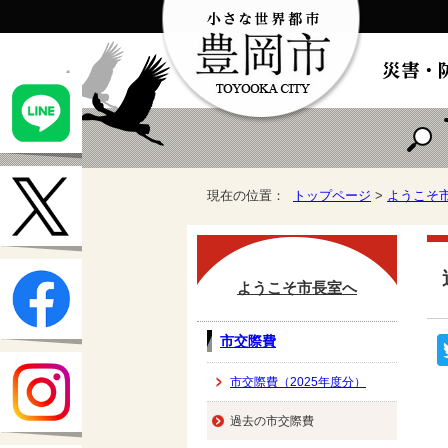
現在の位置：
トップページ
>
ようこそ
ようこそ市長室へ
市交際費
市交際費（2025年度分）
過去の市交際費