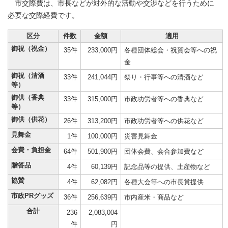
市交際費は、市長などが対外的な活動や交渉などを行うために
必要な交際経費です。
区分
件数
金額
適用
御祝（祝金）
35件
233,000円
各種団体総会・祝賀会等への祝
金
御祝（清酒
33件
241,044円
祭り・行事等への清酒など
等）
御供（香典
33件
315,000円
市政功労者等への香典など
等）
御供（供花）
26件
313,200円
市政功労者等への供花など
見舞金
1件
100,000円
災害見舞金
会費・負担金
64件
501,900円
団体会費、会合参加費など
贈答品
4件
60,139円
記念品等の提供、土産物など
協賛
4件
62,082円
各種大会等への市長賞提供
市政PRグッズ
36件
256,639円
市内産米・商品など
合計
236
2,083,004
件
円