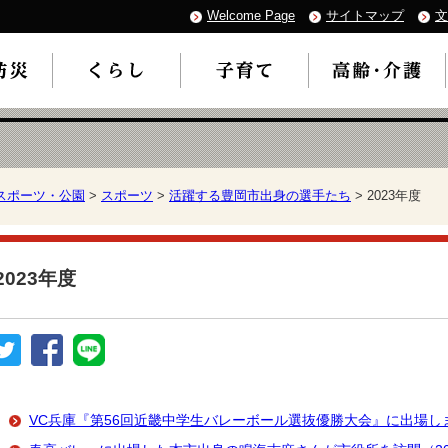
Welcome Page
サイトマップ
文
スポーツ・公園
>
スポーツ
>
活躍する豊岡市出身の選手たち
> 2023年度
2023年度
VC兵庫『第56回近畿中学生バレーボール選抜優勝大会』に出場します