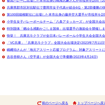
春高バレーに出場した本市出身の鳴海志麻さんが市役所を訪問（202
兵庫県郡市区対抗駅伝で豊岡市女子代表が総合6位・第2部優勝の快挙
第100回箱根駅伝に出場した本市出身の藤井空大選手が市役所を訪問
小学生女子バレーボールチーム「八条アタッカーズ」が全国大会出場決定
特別国体「燃ゆる感動かごしま国体」出場選手の激励会を開催しました(
快挙！ 兵庫北斗クラブが全日本バレーボール小学生大会全国大会で準
「VC兵庫」「兵庫北斗クラブ」全国大会出場決定(2023年7月11日
嶋﨑珀さんが「地元アスリート応援プログラム」対象アスリートに選ば
吉谷杏樹さん（空手道）が全国大会で準優勝(2023年4月24日)
前のページへ戻る
トップページへ戻