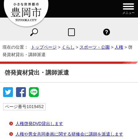
メニュー
現在の位置：
トップページ
>
くらし
>
スポーツ・公園
>
人権
> 啓
発資材貸出・講師派遣
啓発資材貸出・講師派遣
ページ番号1019452
人権啓発DVD貸出します
人権や男女共同参画に関する研修会に講師を派遣します