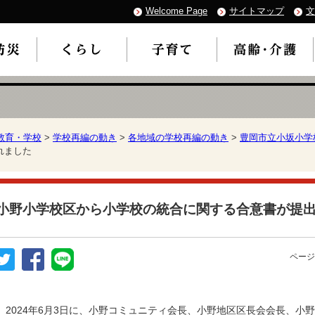
Welcome Page
サイトマップ
文
教育・学校
>
学校再編の動き
>
各地域の学校再編の動き
>
豊岡市立小坂小学
れました
小野小学校区から小学校の統合に関する合意書が提
ページ
2024年6月3日に、小野コミュニティ会長、小野地区区長会会長、小野