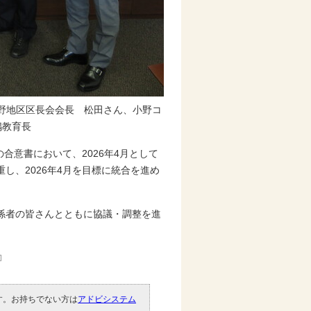
小野地区区長会会長 松田さん、小野コ
嶋教育長
合意書において、2026年4月として
し、2026年4月を目標に統合を進め
係者の皆さんとともに協議・調整を進
です。お持ちでない方は
アドビシステム