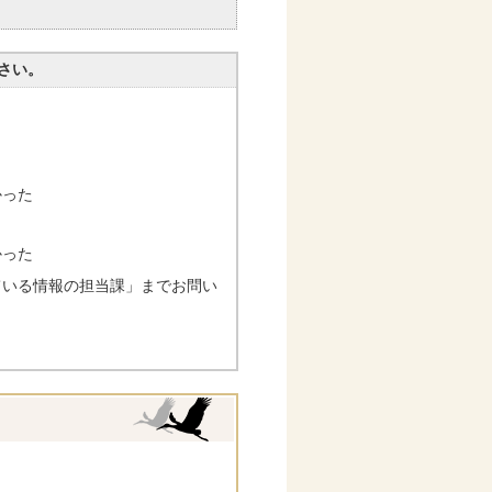
。
さい。
かった
かった
ている情報の担当課」までお問い