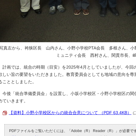
写真左から、袴狭区長 山内さん、小野小学校PTA会長 多根さん、
ミュニティ会長 西村さん、関貫市長、
計画では、統合の時期（目安）を2025年4月としていましたが、今回の
欲しい旨の要望をいただきました。教育委員会としても地域の意向を尊重
ることとしました。
今後「統合準備委員会」を設置し、小坂小学校区・小野小学校区の関
めていきます。
【資料】小野小学校区からの統合合意について （PDF 63.4KB）
PDFファイルをご覧いただくには、「Adobe（R） Reader（R）」が必要