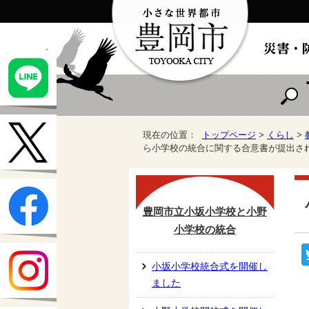
現在の位置：
トップページ
>
くらし
>
ら小学校の統合に関する合意書が提出さ
豊岡市立小坂小学校と小野
小学校の統合
小坂小学校統合式を開催し
ました