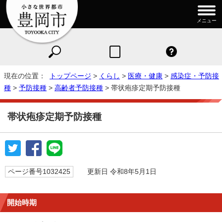
メニュー
現在の位置：
トップページ
>
くらし
>
医療・健康
>
感染症・予防接
種
>
予防接種
>
高齢者予防接種
> 帯状疱疹定期予防接種
帯状疱疹定期予防接種
ページ番号1032425
更新日 令和8年5月1日
開始時期