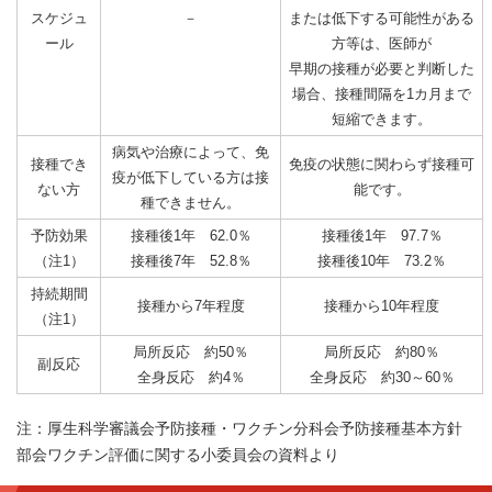
スケジュ
－
または低下する可能性がある
ール
方等は、医師が
早期の接種が必要と判断した
場合、接種間隔を1カ月まで
短縮できます。
病気や治療によって、免
接種でき
免疫の状態に関わらず接種可
疫が低下している方は接
ない方
能です。
種できません。
予防効果
接種後1年 62.0％
接種後1年 97.7％
（注1）
接種後7年 52.8％
接種後10年 73.2％
持続期間
接種から7年程度
接種から10年程度
（注1）
局所反応 約50％
局所反応 約80％
副反応
全身反応 約4％
全身反応 約30～60％
注：厚生科学審議会予防接種・ワクチン分科会予防接種基本方針
部会ワクチン評価に関する小委員会の資料より