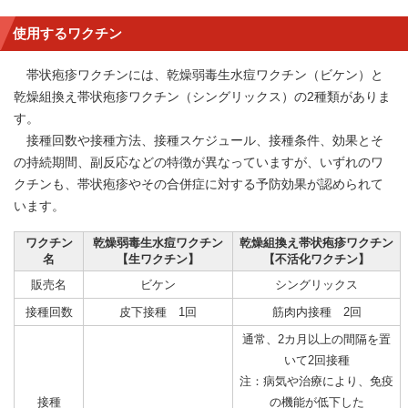
使用するワクチン
帯状疱疹ワクチンには、乾燥弱毒生水痘ワクチン（ビケン）と
乾燥組換え帯状疱疹ワクチン（シングリックス）の2種類がありま
す。
接種回数や接種方法、接種スケジュール、接種条件、効果とそ
の持続期間、副反応などの特徴が異なっていますが、いずれのワ
クチンも、帯状疱疹やその合併症に対する予防効果が認められて
います。
ワクチン
乾燥弱毒生水痘ワクチン
乾燥組換え帯状疱疹ワクチン
名
【生ワクチン】
【不活化ワクチン】
販売名
ビケン
シングリックス
接種回数
皮下接種 1回
筋肉内接種 2回
通常、2カ月以上の間隔を置
いて2回接種
注：病気や治療により、免疫
接種
の機能が低下した