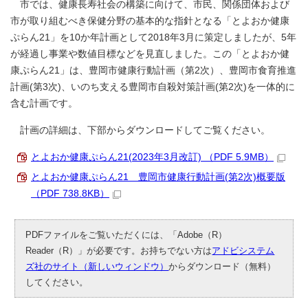
市では、健康長寿社会の構築に向けて、市民、関係団体および
市が取り組むべき保健分野の基本的な指針となる「とよおか健康
ぷらん21」を10か年計画として2018年3月に策定しましたが、5年
が経過し事業や数値目標などを見直しました。この「とよおか健
康ぷらん21」は、豊岡市健康行動計画（第2次）、豊岡市食育推進
計画(第3次)、いのち支える豊岡市自殺対策計画(第2次)を一体的に
含む計画です。
計画の詳細は、下部からダウンロードしてご覧ください。
とよおか健康ぷらん21(2023年3月改訂) （PDF 5.9MB）
とよおか健康ぷらん21 豊岡市健康行動計画(第2次)概要版
（PDF 738.8KB）
PDFファイルをご覧いただくには、「Adobe（R）
Reader（R）」が必要です。お持ちでない方は
アドビシステム
ズ社のサイト（新しいウィンドウ）
からダウンロード（無料）
してください。