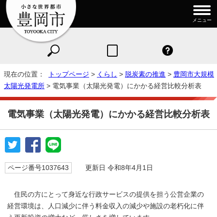
メニュー
現在の位置：
トップページ
>
くらし
>
脱炭素の推進
>
豊岡市大規模
太陽光発電所
> 電気事業（太陽光発電）にかかる経営比較分析表
電気事業（太陽光発電）にかかる経営比較分析表
ページ番号1037643
更新日 令和8年4月1日
住民の方にとって身近な行政サービスの提供を担う公営企業の
経営環境は、人口減少に伴う料金収入の減少や施設の老朽化に伴