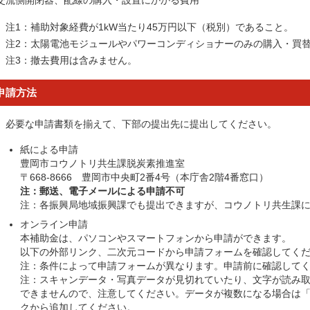
交流側開閉器、配線の購入・設置にかかる費用
注1：補助対象経費が1kW当たり45万円以下（税別）であること。
注2：太陽電池モジュールやパワーコンディショナーのみの購入・買
注3：撤去費用は含みません。
申請方法
必要な申請書類を揃えて、下部の提出先に提出してください。
紙による申請
豊岡市コウノトリ共生課脱炭素推進室
〒668-8666 豊岡市中央町2番4号（本庁舎2階4番窓口）
注：郵送、電子メールによる申請不可
注：各振興局地域振興課でも提出できますが、コウノトリ共生課に
オンライン申請
本補助金は、パソコンやスマートフォンから申請ができます。
以下の外部リンク、二次元コードから申請フォームを確認してく
注：条件によって申請フォームが異なります。申請前に確認して
注：スキャンデータ・写真データが見切れていたり、文字が読み
できませんので、注意してください。データが複数になる場合は
クから追加してください。