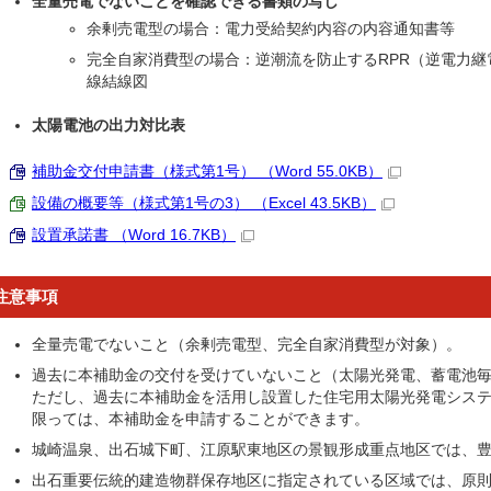
全量売電でないことを確認できる書類の写し
余剰売電型の場合：電力受給契約内容の内容通知書等
完全自家消費型の場合：逆潮流を防止するRPR（逆電力
線結線図
太陽電池の出力対比表
補助金交付申請書（様式第1号） （Word 55.0KB）
設備の概要等（様式第1号の3） （Excel 43.5KB）
設置承諾書 （Word 16.7KB）
注意事項
全量売電でないこと（余剰売電型、完全自家消費型が対象）。
過去に本補助金の交付を受けていないこと（太陽光発電、蓄電池毎
ただし、過去に本補助金を活用し設置した住宅用太陽光発電シス
限っては、本補助金を申請することができます。
城崎温泉、出石城下町、江原駅東地区の景観形成重点地区では、
出石重要伝統的建造物群保存地区に指定されている区域では、原