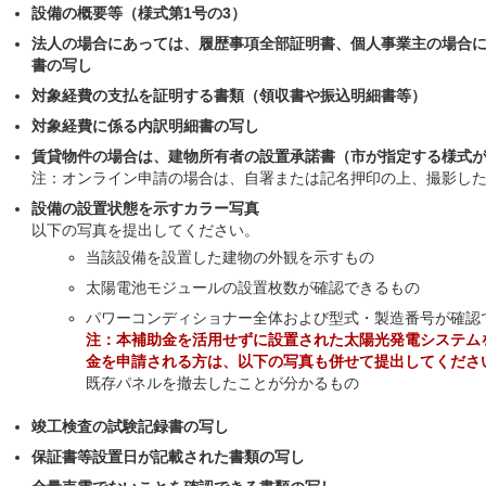
設備の概要等（様式第1号の3）
法人の場合にあっては、履歴事項全部証明書、個人事業主の場合
書の写し
対象経費の支払を証明する書類（領収書や振込明細書等）
対象経費に係る内訳明細書の写し
賃貸物件の場合は、建物所有者の設置承諾書（市が指定する様式
注：オンライン申請の場合は、自署または記名押印の上、撮影し
設備の設置状態を示すカラー写真
以下の写真を提出してください。
当該設備を設置した建物の外観を示すもの
太陽電池モジュールの設置枚数が確認できるもの
パワーコンディショナー全体および型式・製造番号が確認
注：本補助金を活用せずに設置された太陽光発電システム
金を申請される方は、以下の写真も併せて提出してくださ
既存パネルを撤去したことが分かるもの
竣工検査の試験記録書の写し
保証書等設置日が記載された書類の写し