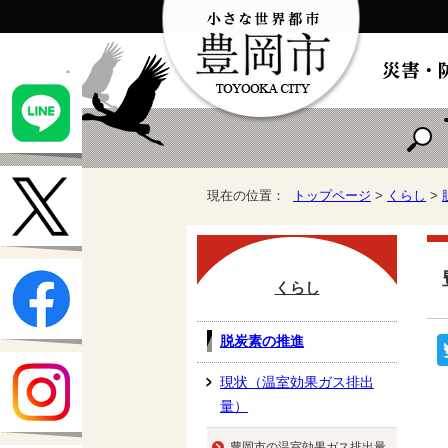
現在の位置：
トップページ
>
くらし
>
くらし
脱炭素の推進
現状（温室効果ガス排出
量）
豊岡市の温室効果ガス排出量