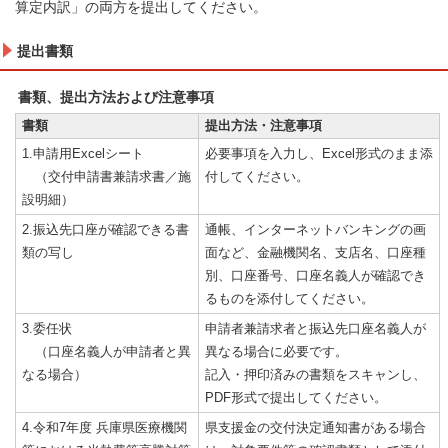
算定内訳」の両方を提出してください。
提出書類
書類、提出方法および注意事項
書類
提出方法・注意事項
1.申請用Excelシート
必要事項を入力し、Excel形式のまま添
（交付申請書兼請求書／施
付してください。
設明細）
2.振込先口座が確認できる書
通帳、インターネットバンキングの画
類の写し
面など、金融機関名、支店名、口座種
別、口座番号、口座名義人が確認でき
るものを添付してください。
3.委任状
申請者兼請求者と振込先口座名義人が
（口座名義人が申請者と異
異なる場合に必要です。
なる場合）
記入・押印済みの書類をスキャンし、
PDF形式で提出してください。
4.令和7年度 兵庫県医療機関
県支援金の交付決定通知書がある場合