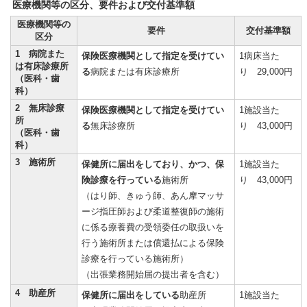
医療機関等の区分、要件および交付基準額
医療機関等の
要件
交付基準額
区分
1 病院また
保険医療機関として指定を受けてい
1病床当た
は有床診療所
る
病院または有床診療所
り 29,000円
（医科・歯
科）
2 無床診療
保険医療機関として指定を受けてい
1施設当た
所
る
無床診療所
り 43,000円
（医科・歯
科）
3 施術所
保健所に届出をしており、かつ、保
1施設当た
険診療を行っている
施術所
り 43,000円
（はり師、きゅう師、あん摩マッサ
ージ指圧師および柔道整復師の施術
に係る療養費の受領委任の取扱いを
行う施術所または償還払による保険
診療を行っている施術所）
（出張業務開始届の提出者を含む）
4 助産所
保健所に届出をしている
助産所
1施設当た