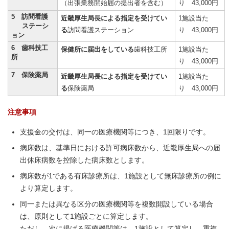
（出張業務開始届の提出者を含む）
り 43,000円
5 訪問看護
近畿厚生局長による指定を受けてい
1施設当た
ステーシ
る
訪問看護ステーション
り 43,000円
ョン
6 歯科技工
保健所に届出をしている
歯科技工所
1施設当た
所
り 43,000円
7 保険薬局
近畿厚生局長による指定を受けてい
1施設当た
る
保険薬局
り 43,000円
注意事項
支援金の交付は、同一の医療機関等につき、1回限りです。
病床数は、基準日における許可病床数から、近畿厚生局への届
出休床病数を控除した病床数とします。
病床数が1である有床診療所は、1施設として無床診療所の例に
より算定します。
同一または異なる区分の医療機関等を複数開設している場合
は、原則として1施設ごとに算定します。
ただし、次に掲げる医療機関等は、1施設として算定し、重複