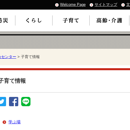
Welcome Page
サイトマップ
文
合センター
> 子育て情報
子育て情報
学ぶ場