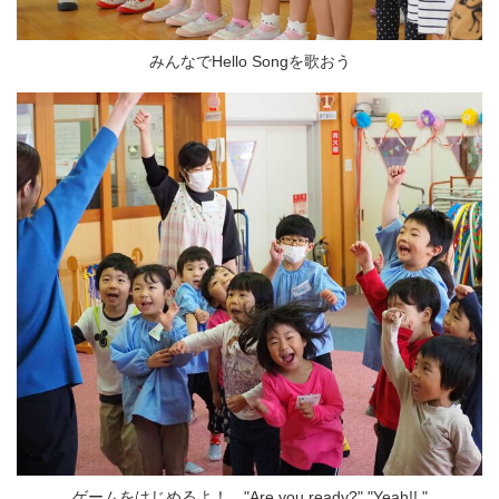
みんなでHello Songを歌おう
ゲームをはじめるよ！ "Are you ready?" "Yeah!! "