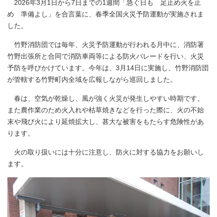
2026年3月1日から7日までの1週間「急ぐ日も 足止め火を止
め 準備よし」を合言葉に、春季全国火災予防運動が実施されま
した。
竹野消防団では毎年、火災予防運動が行われる月中に、消防署
竹野出張所と合同で消防車両等による防火パレードを行い、火災
予防を呼びかけています。今年は、3月14日に実施し、竹野消防団
が管轄する竹野町内全域を広報しながら巡回しました。
春は、空気が乾燥し、風が強く火災が発生しやすい時期です。
また農作業のため火入れや枯草焼きなどを行った際に、火の不始
末や飛び火により延焼拡大し、甚大な被害をもたらす危険性があ
ります。
火の取り扱いには十分に注意し、防火に対する協力をお願いし
ます。