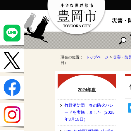
現在の位置：
トップページ
>
災害・防
日）
2024年度
竹野消防団 春の防火パレ
ードを実施しました（2025
年3月15日）