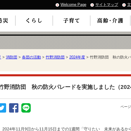
Welcome Page
サイトマップ
文
災
>
消防団
>
各団の活動
>
竹野消防団
>
2024年度
> 竹野消防団 秋の防火パ
竹野消防団 秋の防火パレードを実施しました（2024
ページ
2024年11月9日から11月15日までの1週間「守りたい 未来がある