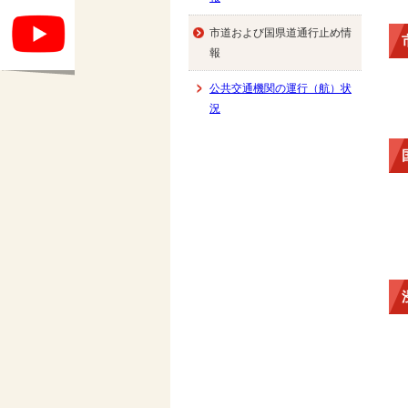
市道および国県道通行止め情
報
公共交通機関の運行（航）状
況