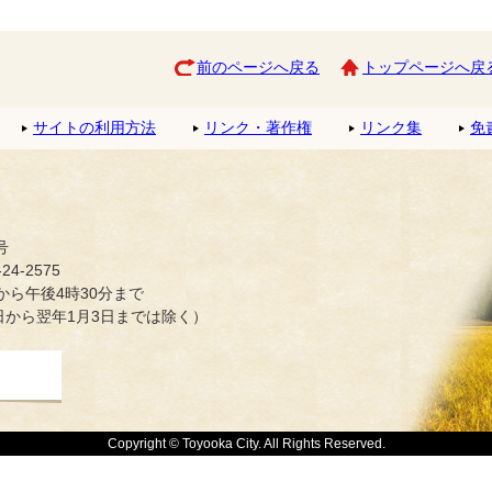
前のページへ戻る
トップページへ戻
サイトの利用方法
リンク・著作権
リンク集
免
号
4-2575
ら午後4時30分まで
日から翌年1月3日までは除く）
Copyright © Toyooka City. All Rights Reserved.