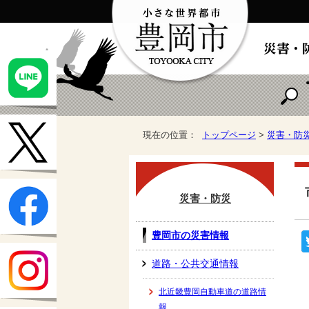
現在の位置：
トップページ
>
災害・防
災害・防災
豊岡市の災害情報
道路・公共交通情報
北近畿豊岡自動車道の道路情
報