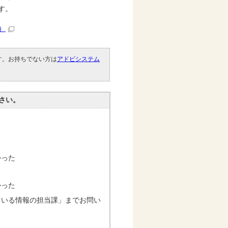
す。
）
です。お持ちでない方は
アドビシステム
。
さい。
かった
かった
ている情報の担当課」までお問い