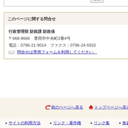
このページに関する
問合せ
行政管理部 財政課 財政係
〒668-8666 豊岡市中央町2番4号
電話：0796-21-9014 ファクス：0796-24-5932
問合せは専用フォームを利用してください。
前のページへ戻る
トップページへ戻
サイトの利用方法
リンク・著作権
リンク集
免