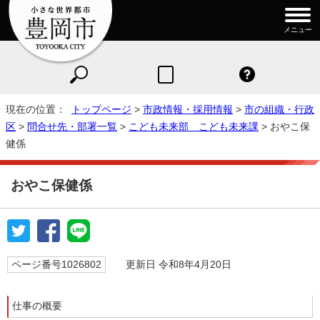
メニュー
現在の位置：
トップページ
>
市政情報・採用情報
>
市の組織・行政
区
>
問合せ先・部署一覧
>
こども未来部 こども未来課
> おやこ保
健係
おやこ保健係
ページ番号1026802
更新日 令和8年4月20日
仕事の概要