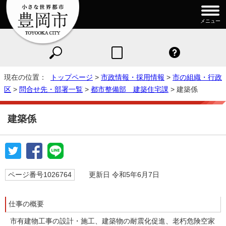
メニュー
現在の位置：
トップページ
>
市政情報・採用情報
>
市の組織・行政
区
>
問合せ先・部署一覧
>
都市整備部 建築住宅課
> 建築係
建築係
ページ番号1026764
更新日 令和5年6月7日
仕事の概要
市有建物工事の設計・施工、建築物の耐震化促進、老朽危険空家