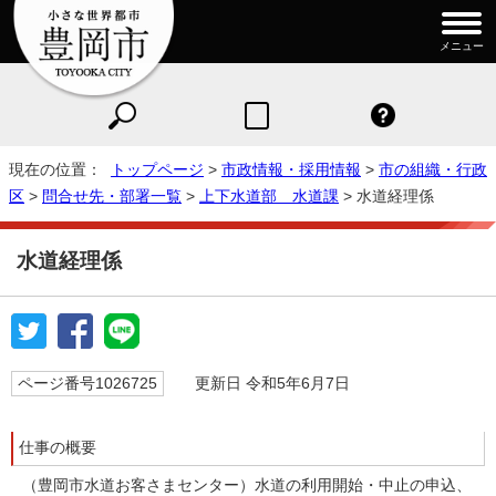
メニュー
現在の位置：
トップページ
>
市政情報・採用情報
>
市の組織・行政
区
>
問合せ先・部署一覧
>
上下水道部 水道課
> 水道経理係
水道経理係
ページ番号1026725
更新日 令和5年6月7日
仕事の概要
（豊岡市水道お客さまセンター）水道の利用開始・中止の申込、