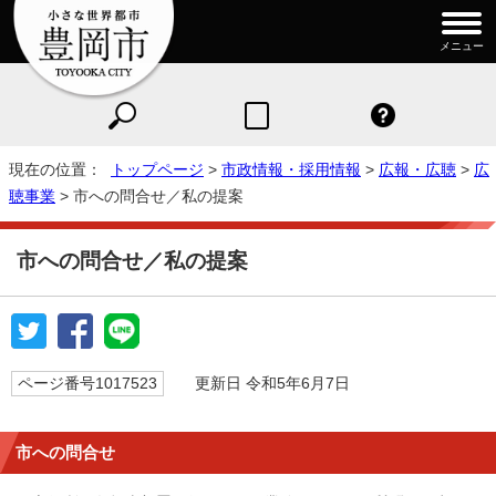
メニュー
現在の位置：
トップページ
>
市政情報・採用情報
>
広報・広聴
>
広
聴事業
> 市への問合せ／私の提案
市への問合せ／私の提案
ページ番号1017523
更新日 令和5年6月7日
市への問合せ