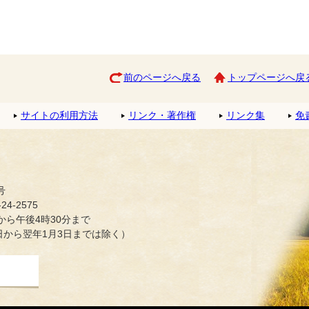
前のページへ戻る
トップページへ戻
サイトの利用方法
リンク・著作権
リンク集
免
号
4-2575
ら午後4時30分まで
日から翌年1月3日までは除く）