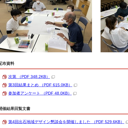
配布資料
次第 （PDF 348.2KB）
第3回結果まとめ （PDF 615.0KB）
参加者アンケート （PDF 48.0KB）
開催結果回覧文書
第4回出石地域デザイン懇談会を開催しました （PDF 529.6KB）