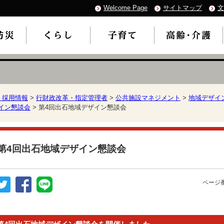
Welcome Page
サイトマップ
文
・採用情報
>
行財政改革・指定管理者
>
公共施設マネジメント
>
地域デザイ
イン懇談会
> 第4回出石地域デザイン懇談会
第4回出石地域デザイン懇談会
ページ番