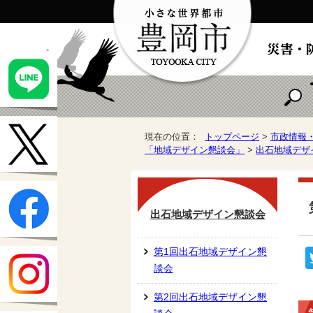
現在の位置：
トップページ
>
市政情報
「地域デザイン懇談会」
>
出石地域デザ
出石地域デザイン懇談会
第1回出石地域デザイン懇
談会
第2回出石地域デザイン懇