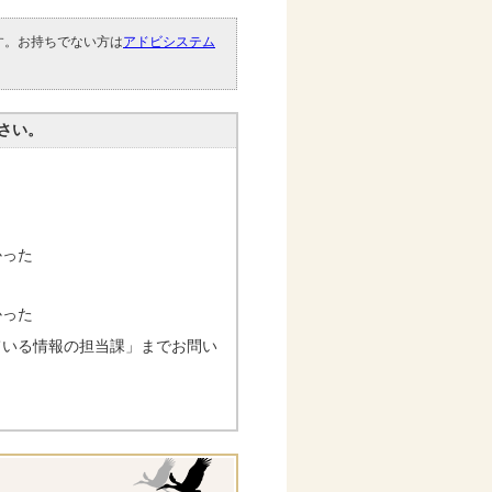
です。お持ちでない方は
アドビシステム
。
さい。
かった
かった
ている情報の担当課」までお問い