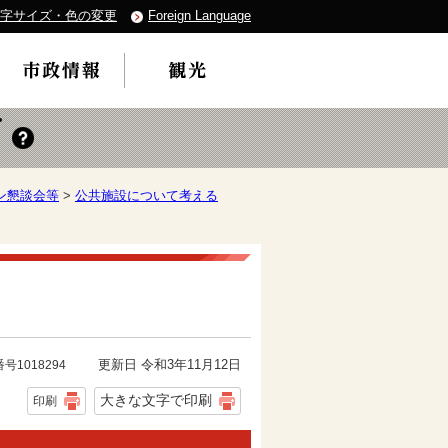
字サイズ・色の変更
Foreign Language
ン懇談会等
>
公共施設について考える
更新日 令和3年11月12日
号1018294
大きな文字で印刷
印刷