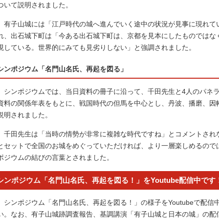
ついて説明されました。
有子山城には「江戸時代の城へ進んでいく途中の状況が見事に現れて
れ、出石城下町は「今ある出石城下町は、京都を見本にしたものではな
現している。世界的にみても見劣りしない」と強調されました。
シンポジウム「名門山名氏、再起を図る」
シンポジウムでは、当日資料の冊子に沿って、千田先生と4人のパネラ
資料の関係年表をもとに、戦国時代の但馬を中心とし、丹波、播磨、因
説明されました。
千田先生は「当時の情勢が非常に複雑な時代ですね」とコメントされ
とセットで全国のお城をめぐっていただければ、より一層楽しめるので
ポジウムの結びの言葉とされました。
シンポジウム「名門山名氏、再起を図る！」をYoutube配信中です
シンポジウム「名門山名氏、再起を図る！」の様子をYoutubeで配
い。なお、有子山城跡調査報告、基調講演「有子山城と日本の城」の配