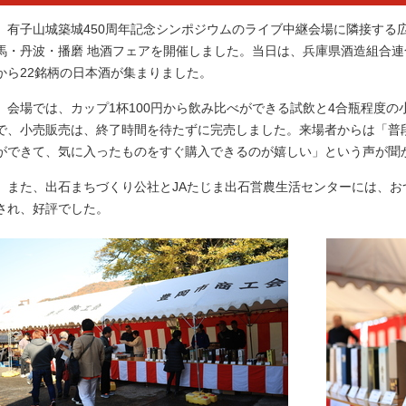
有子山城築城450周年記念シンポジウムのライブ中継会場に隣接する広
馬・丹波・播磨 地酒フェアを開催しました。当日は、兵庫県酒造組合
から22銘柄の日本酒が集まりました。
会場では、カップ1杯100円から飲み比べができる試飲と4合瓶程度の
で、小売販売は、終了時間を待たずに完売しました。来場者からは「普
ができて、気に入ったものをすぐ購入できるのが嬉しい」という声が聞
また、出石まちづくり公社とJAたじま出石営農生活センターには、お
され、好評でした。