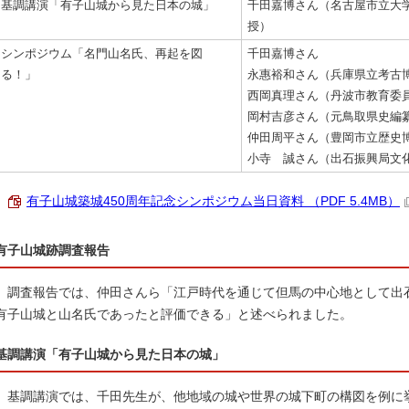
基調講演「有子山城から見た日本の城」
千田嘉博さん（名古屋市立大
授）
シンポジウム「名門山名氏、再起を図
千田嘉博さん
る！」
永惠裕和さん（兵庫県立考古博
西岡真理さん（丹波市教育委員
岡村吉彦さん（元鳥取県史編纂
仲田周平さん（豊岡市立歴史博
小寺 誠さん（出石振興局文
有子山城築城450周年記念シンポジウム当日資料 （PDF 5.4MB）
有子山城跡調査報告
調査報告では、仲田さんら「江戸時代を通じて但馬の中心地として出
有子山城と山名氏であったと評価できる」と述べられました。
基調講演「有子山城から見た日本の城」
基調講演では、千田先生が、他地域の城や世界の城下町の構図を例に