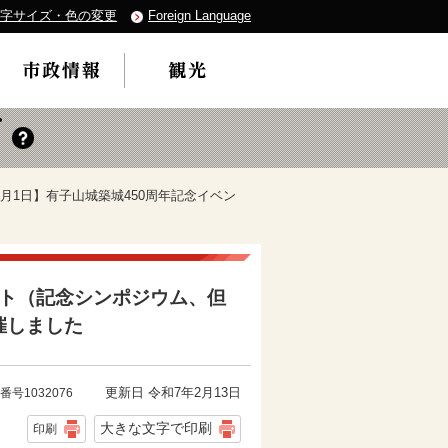
字サイズ・色の変更
Foreign Language
年12月1日】有子山城築城450周年記念イベン
ベント（記念シンポジウム、但
催しました
更新日 令和7年2月13日
番号1032076
大きな文字で印刷
印刷