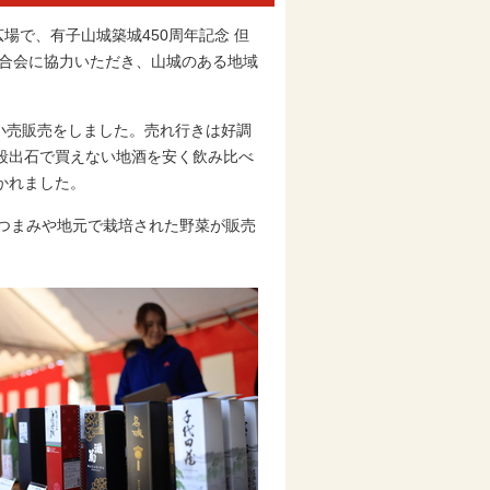
場で、有子山城築城450周年記念 但
連合会に協力いただき、山城のある地域
小売販売をしました。売れ行きは好調
段出石で買えない地酒を安く飲み比べ
かれました。
つまみや地元で栽培された野菜が販売