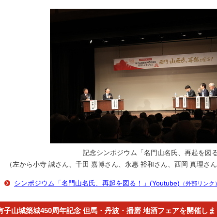
記念シンポジウム「名門山名氏、再起を図
（左から小寺 誠さん、千田 嘉博さん、永惠 裕和さん、西岡 真理さん
シンポジウム「名門山名氏、再起を図る！」(Youtube)
（外部リンク
有子山城築城450周年記念 但馬・丹波・播磨 地酒フェアを開催し