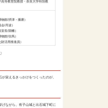
学高等教育院教授・奈良大学特別教
物館/摂津・播磨）
会/丹波）
室長/因幡）
物館/但馬）
化財活用推進員）
石が栄えるきっかけをつくったのが、
挙げながら、有子山城と出石城下町に