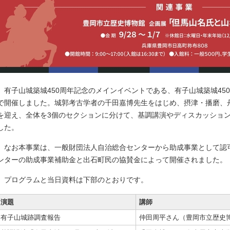
有子山城築城450周年記念のメインイベントである、有子山城築城45
で開催しました。城郭考古学者の千田嘉博先生をはじめ、摂津・播磨、
を迎え、全体を3個のセクションに分けて、基調講演やディスカッショ
した。
なお本事業は、一般財団法人自治総合センターから助成事業として認
ンターの助成事業補助金と出石町民の協賛金によって開催されました。
プログラムと当日資料は下部のとおりです。
演題
講師
有子山城跡調査報告
仲田周平さん（豊岡市立歴史