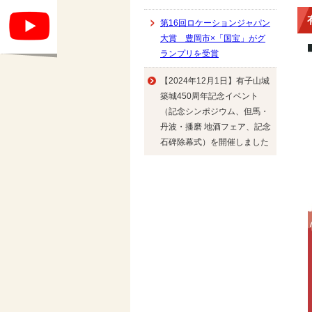
第16回ロケーションジャパン
大賞 豊岡市×「国宝」がグ
ランプリを受賞
【2024年12月1日】有子山城
築城450周年記念イベント
（記念シンポジウム、但馬・
丹波・播磨 地酒フェア、記念
石碑除幕式）を開催しました