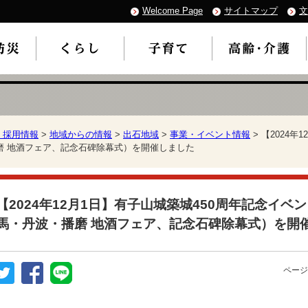
Welcome Page
サイトマップ
文
・採用情報
>
地域からの情報
>
出石地域
>
事業・イベント情報
> 【2024
磨 地酒フェア、記念石碑除幕式）を開催しました
【2024年12月1日】有子山城築城450周年記念イ
馬・丹波・播磨 地酒フェア、記念石碑除幕式）を開
ページ