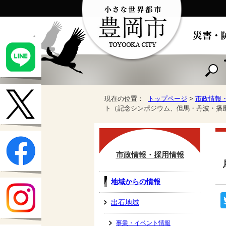
現在の位置：
トップページ
>
市政情報
ト（記念シンポジウム、但馬・丹波・播
市政情報・採用情報
地域からの情報
出石地域
事業・イベント情報