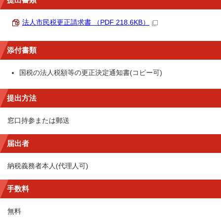
法人市民税更正請求書 （PDF 218.6KB）
添付書類
国税の法人税額等の更正決定通知書(コピー可)
提出方法
窓口持参または郵送
届出者
納税義務者本人(代理人可)
手数料
無料